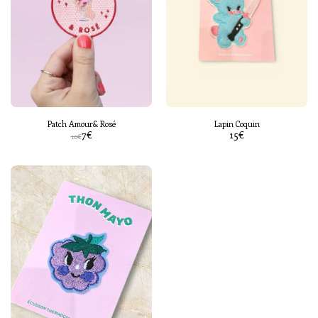
Patch Amour& Rosé
Lapin Coquin
7
€
15
€
10
€