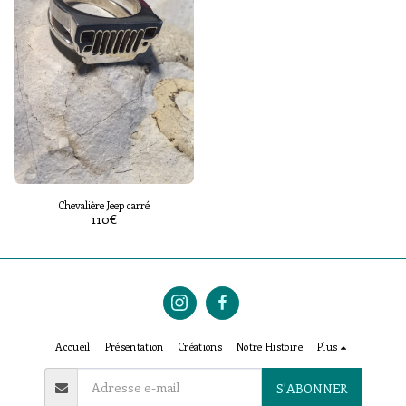
Chevalière Jeep carré
110
€
Accueil
Présentation
Créations
Notre Histoire
Plus
S'ABONNER