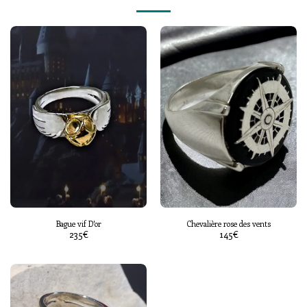
Bague vif D'or
Chevalière rose des vents
235
€
145
€